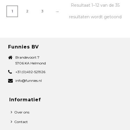
Resultaat 1–12 van de 35
→
1
2
3
resultaten wordt getoond
Funnies BV
Brandevoort 7
5706 KA Helmond
+31 (0)492-521926
info@funnies.nl
Informatief
Over ons
Contact