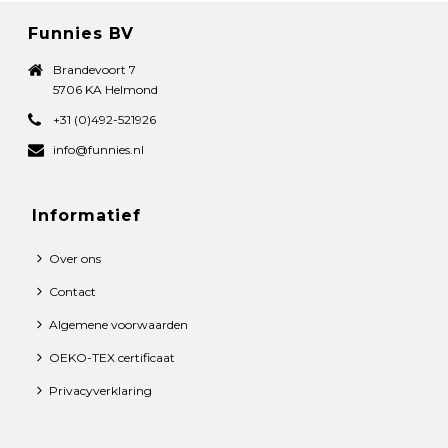
Funnies BV
Brandevoort 7
5706 KA Helmond
+31 (0)492-521926
info@funnies.nl
Informatief
Over ons
Contact
Algemene voorwaarden
OEKO-TEX certificaat
Privacyverklaring