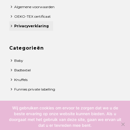
Algemene voorwaarden
OEKO-TEX certificaat
Privacyverklaring
Categorieën
Baby
Badtextiel
Knuffels
Funnies private labelling
Wij gebruiken cookies om ervoor te zorgen dat we u de
© 2021 Funnies BV. All rights reserved.
beste ervaring op onze website kunnen bieden. Als u
doorgaat met het gebruik van deze site, gaan we ervan uit
Over ons
dat u er tevreden mee bent.
Contact
0