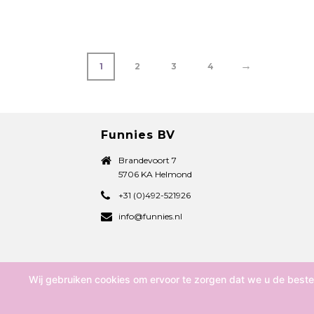
→
1
2
3
4
Funnies BV
Brandevoort 7
5706 KA Helmond
+31 (0)492-521926
info@funnies.nl
Wij gebruiken cookies om ervoor te zorgen dat we u de beste