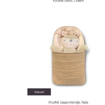
Knuffel Eend, Cream
Nieuw!
Knuffel slaapvriendje, Nala