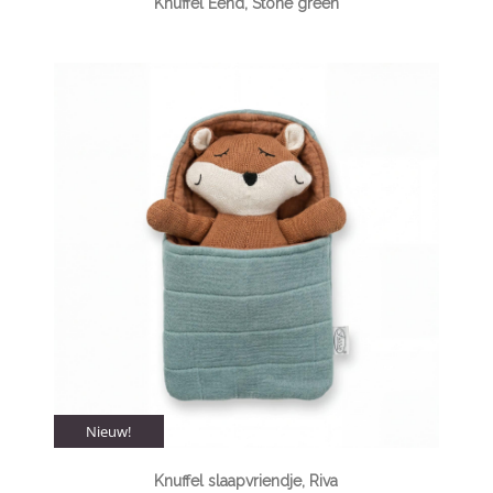
Knuffel Eend, Stone green
Nieuw!
Knuffel slaapvriendje, Riva