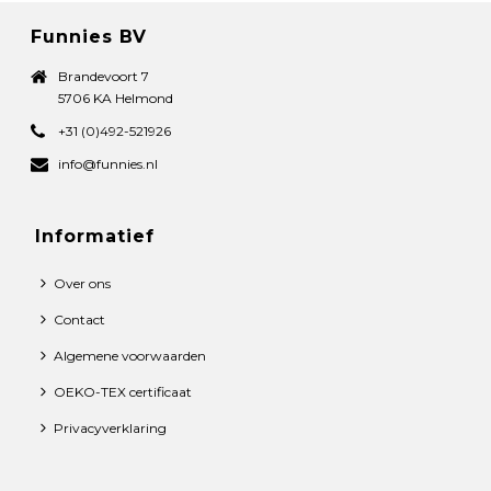
Funnies BV
Brandevoort 7
5706 KA Helmond
+31 (0)492-521926
info@funnies.nl
Informatief
Over ons
Contact
Algemene voorwaarden
OEKO-TEX certificaat
Privacyverklaring