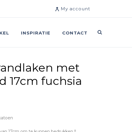
My account
KEL
INSPIRATIE
CONTACT
trandlaken met
d 17cm fuchsia
 katoen
van 17cm om te kunnen bedrukken !!