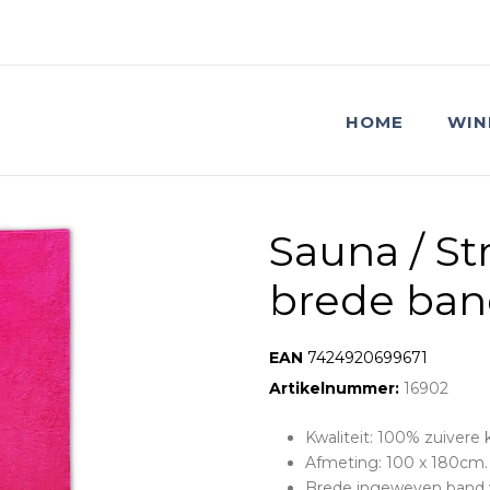
HOME
WIN
Sauna / S
brede ban
EAN:
7424920699671
Artikelnummer:
16902
Kwaliteit: 100% zuivere
Afmeting: 100 x 180cm.
Brede ingeweven band 