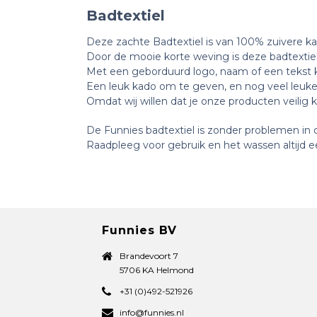
Badtextiel
Deze zachte Badtextiel is van 100% zuivere ka
Door de mooie korte weving is deze badtextiel
M
et een geborduurd logo, naam of een tekst k
Een leuk kado om te geven, en nog veel leuker
Omdat wij willen dat je onze producten veilig 
De Funnies badtextiel is zonder problemen i
Raadpleeg voor gebruik en het wassen altijd ee
Funnies BV
Brandevoort 7
5706 KA Helmond
+31 (0)492-521926
info@funnies.nl