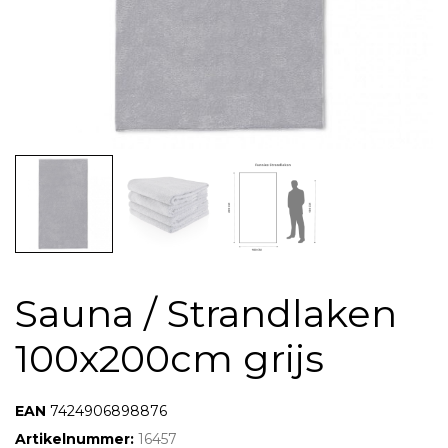
Sauna / Strandlaken
100x200cm grijs
7424906898876
7424906898876
Artikelnummer:
16457