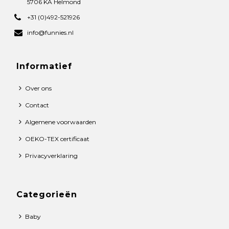
5706 KA Helmond
+31 (0)492-521926
info@funnies.nl
Informatief
Over ons
Contact
Algemene voorwaarden
OEKO-TEX certificaat
Privacyverklaring
Categorieën
Baby