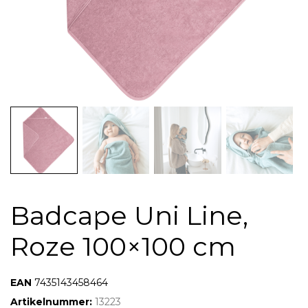
Badcape Uni Line,
Roze 100×100 cm
7424905761799
7435143458464
Artikelnummer:
13223