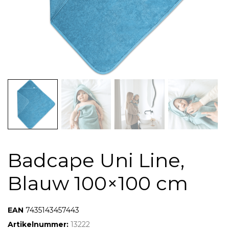
Badcape Uni Line,
Blauw 100×100 cm
7424913286284
7435143457443
Artikelnummer:
13222