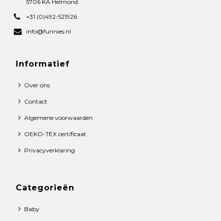
5706 KA Helmond
+31 (0)492-521926
info@funnies.nl
Informatief
Over ons
Contact
Algemene voorwaarden
OEKO-TEX certificaat
Privacyverklaring
Categorieën
Baby