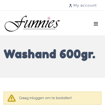
My account
Washand 600gr.
Graag inloggen om te bestellen!