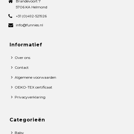
Brandevoort 7
5706 KA Helmond
+31 (0)492-521926
info@funnies.nl
Informatief
Over ons
Contact
Algemene voorwaarden
OEKO-TEX certificaat
Privacyverklaring
Categorieën
Baby