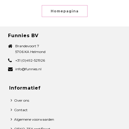
Homepagina
Funnies BV
Brandevoort 7
5706 KA Helmond
+31 (0)492-521926
info@funnies.nl
Informatief
Over ons
Contact
Algemene voorwaarden
OEKO-TEX certificaat