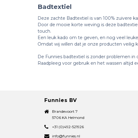
Badtextiel
Deze zachte Badtextiel is van 100% zuivere ka
Door de mooie korte weving is deze badtextie
touch.
Een leuk kado om te geven, en nog veel leuker
Omdat wij willen dat je onze producten veilig 
De Funnies badtextiel is zonder problemen i
Raadpleeg voor gebruik en het wassen altijd ee
Funnies BV
Brandevoort 7
5706 KA Helmond
+31 (0)492-521926
info@funnies.nl