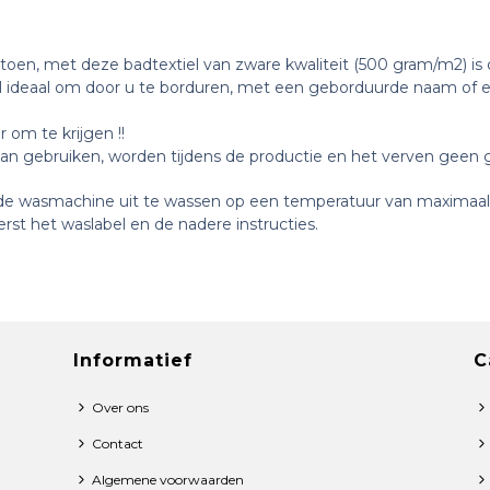
toen, met deze badtextiel van zware kwaliteit (500 gram/m2) is
l ideaal om door u te borduren, m
et een geborduurde naam of ee
 om te krijgen !!
kan gebruiken, worden tijdens de productie en het verven geen g
n de wasmachine uit te wassen op een temperatuur van maximaal
rst het waslabel en de nadere instructies.
Informatief
C
Over ons
Contact
Algemene voorwaarden