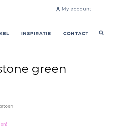
My account
KEL
INSPIRATIE
CONTACT
tone green
 katoen
len!