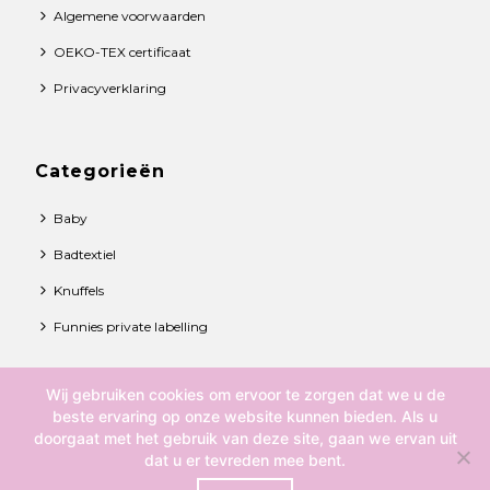
Algemene voorwaarden
OEKO-TEX certificaat
Privacyverklaring
Categorieën
Baby
Badtextiel
Knuffels
Funnies private labelling
Wij gebruiken cookies om ervoor te zorgen dat we u de
© 2021 Funnies BV. All rights reserved.
beste ervaring op onze website kunnen bieden. Als u
doorgaat met het gebruik van deze site, gaan we ervan uit
Over ons
dat u er tevreden mee bent.
Contact
0
Algemene voorwaarden