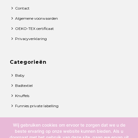
Contact
Algemene voorwaarden
OEKO-TEX certificaat
Privacyverklaring
Categorieën
Baby
Badtextiel
Knuffels
Funnies private labelling
Wij gebruiken cookies om ervoor te zorgen dat we u de
© 2021 Funnies BV. All rights reserved.
beste ervaring op onze website kunnen bieden. Als u
doorgaat met het gebruik van deze site, gaan we ervan uit
Over ons