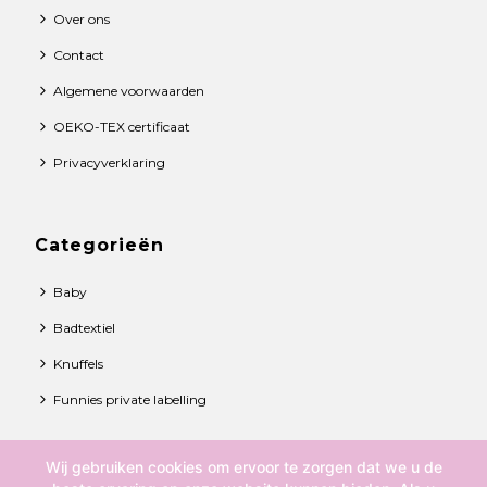
Over ons
Contact
Algemene voorwaarden
OEKO-TEX certificaat
Privacyverklaring
Categorieën
Baby
Badtextiel
Knuffels
Funnies private labelling
Wij gebruiken cookies om ervoor te zorgen dat we u de
© 2021 Funnies BV. All rights reserved.