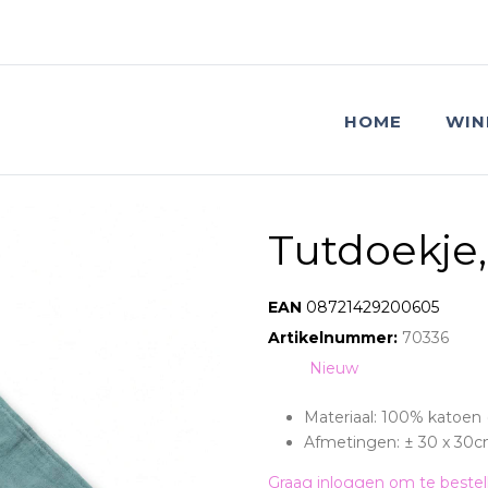
HOME
WIN
Tutdoekje,
EAN:
08721429200605
Artikelnummer:
70336
Tag:
Nieuw
Materiaal: 100% katoen (
Afmetingen: ± 30 x 30c
Graag inloggen om te bestel