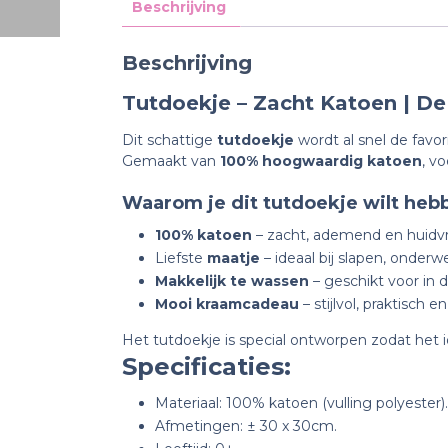
Beschrijving
Beschrijving
Tutdoekje – Zacht Katoen | De
Dit schattige
tutdoekje
wordt al snel de favor
Gemaakt van
100% hoogwaardig katoen
, v
Waarom je dit tutdoekje wilt heb
100% katoen
– zacht, ademend en huidvri
Liefste
maatje
– ideaal bij slapen, onderw
Makkelijk te wassen
– geschikt voor in
Mooi kraamcadeau
– stijlvol, praktisch
Het tutdoekje is special ontworpen zodat het i
Specificaties:
Materiaal: 100% katoen (vulling polyester).
Afmetingen: ± 30 x 30cm.