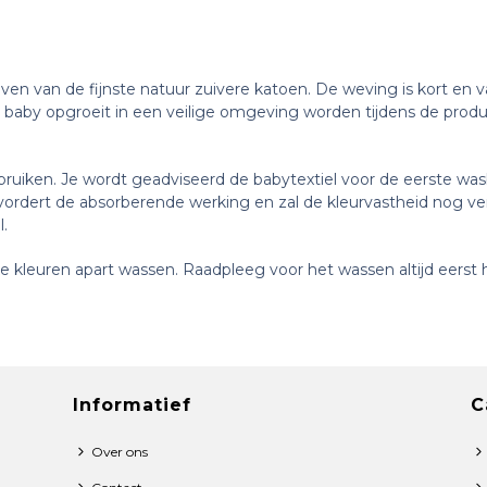
n van de fijnste natuur zuivere katoen. De weving is kort en v
 baby opgroeit in een veilige omgeving worden tijdens de produc
ruiken. Je wordt geadviseerd de babytextiel voor de eerste was
evordert de absorberende werking en zal de kleurvastheid nog v
l.
 kleuren apart wassen. Raadpleeg voor het wassen altijd eerst h
Informatief
C
Over ons