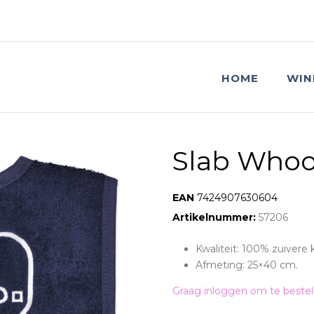
HOME
WIN
Slab Who
EAN:
7424907630604
Artikelnummer:
57206
Kwaliteit: 100% zuivere 
Afmeting: 25×40 cm.
Graag inloggen om te bestel