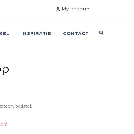
My account
KEL
INSPIRATIE
CONTACT
op
katoen, badstof.
len!