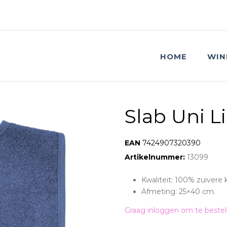
HOME
WIN
Slab Uni Li
EAN:
7424907320390
Artikelnummer:
13099
Kwaliteit: 100% zuivere 
Afmeting: 25×40 cm.
Graag inloggen om te bestel