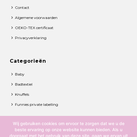
Contact
Algemene voorwaarden
OEKO-TEX certificaat
Privacyverklaring
Categorieën
Baby
Badtextiel
Knuffels
Funnies private labelling
Wij gebruiken cookies om ervoor te zorgen dat we u de
© 2021 Funnies BV. All rights reserved.
beste ervaring op onze website kunnen bieden. Als u
doorgaat met het gebruik van deze site, gaan we ervan uit
Over ons