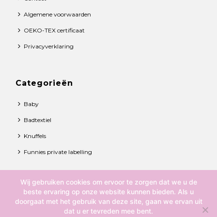
Algemene voorwaarden
OEKO-TEX certificaat
Privacyverklaring
Categorieën
Baby
Badtextiel
Knuffels
Funnies private labelling
Wij gebruiken cookies om ervoor te zorgen dat we u de
© 2021 Funnies BV. All rights reserved.
beste ervaring op onze website kunnen bieden. Als u
doorgaat met het gebruik van deze site, gaan we ervan uit
Over ons
dat u er tevreden mee bent.
Contact