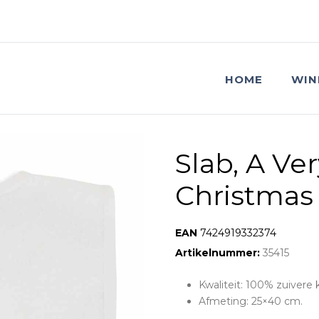
HOME
WIN
Slab, A Ve
Christmas
EAN:
7424919332374
Artikelnummer:
35415
Kwaliteit: 100% zuivere 
Afmeting: 25×40 cm.