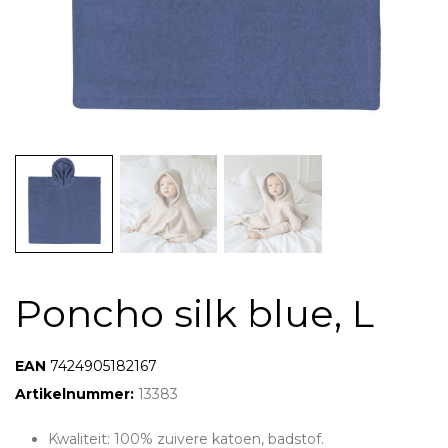
Poncho silk blue, L
7424907590588
7424905182167
Artikelnummer:
13383
Kwaliteit: 100% zuivere katoen, badstof.