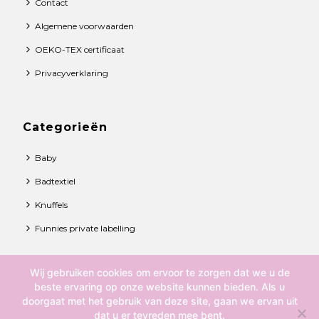
Contact
Algemene voorwaarden
OEKO-TEX certificaat
Privacyverklaring
Categorieën
Baby
Badtextiel
Knuffels
Funnies private labelling
Wij gebruiken cookies om ervoor te zorgen dat we u de
© 2021 Funnies BV. All rights reserved.
beste ervaring op onze website kunnen bieden. Als u
doorgaat met het gebruik van deze site, gaan we ervan uit
Over ons
dat u er tevreden mee bent.
Contact