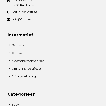
Brandevoort 7
5706 KA Helmond
+31 (0)492-521926
info@funnies.nl
Informatief
Over ons
Contact
Algemene voorwaarden
OEKO-TEX certificaat
Privacyverklaring
Categorieën
Baby