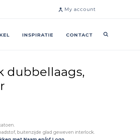
My account
KEL
INSPIRATIE
CONTACT
k dubbellaags,
r
katoen.
adstof, buitenzijde glad geweven interlock.
kken met Naam en/of Logo.