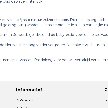
de glad geweven interlock.
n van de fijnste natuur zuivere katoen. De textiel is erg zach
eilige omgeving worden tijdens de productie alleen natuurlijke m
ruiken. Je wordt geadviseerd de babytextiel voor de eerste was
de kleurvastheid nog verder vergroten. Na enkele wasbeurten is
euren apart wassen. Raadpleeg voor het wassen altijd eerst het w
Informatief
C
Over ons