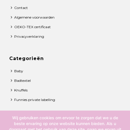
Contact
Algemene voorwaarden
OEKO-TEX certificaat
Privacyverklaring
Categorieën
Baby
Badtextiel
Knuffels
Funnies private labelling
Wij gebruiken cookies om ervoor te zorgen dat we u de
© 2021 Funnies BV. All rights reserved.
beste ervaring op onze website kunnen bieden. Als u
doorgaat met het gebruik van deze site, gaan we ervan uit
Over ons