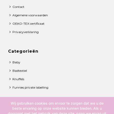
Contact
Algemene voorwaarden
OEKO-TEX certificaat
Privacyverklaring
Categorieën
Baby
Badtextiel
Knuffels
Funnies private labelling
Wij gebruiken cookies om ervoor te zorgen dat we u de
© 2021 Funnies BV. All rights reserved.
beste ervaring op onze website kunnen bieden. Als u
doorgaat met het gebruik van deze site, gaan we ervan uit
Over ons