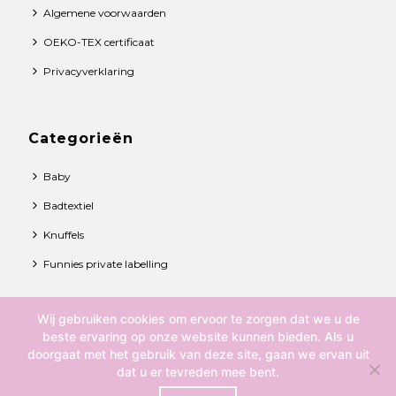
Algemene voorwaarden
OEKO-TEX certificaat
Privacyverklaring
Categorieën
Baby
Badtextiel
Knuffels
Funnies private labelling
Wij gebruiken cookies om ervoor te zorgen dat we u de
© 2021 Funnies BV. All rights reserved.
beste ervaring op onze website kunnen bieden. Als u
doorgaat met het gebruik van deze site, gaan we ervan uit
Over ons
dat u er tevreden mee bent.
Contact
0
Algemene voorwaarden