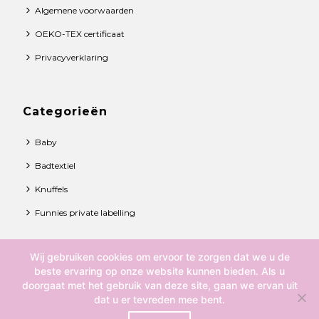
Algemene voorwaarden
OEKO-TEX certificaat
Privacyverklaring
Categorieën
Baby
Badtextiel
Knuffels
Funnies private labelling
Wij gebruiken cookies om ervoor te zorgen dat we u de
© 2021 Funnies BV. All rights reserved.
beste ervaring op onze website kunnen bieden. Als u
doorgaat met het gebruik van deze site, gaan we ervan uit
Over ons
dat u er tevreden mee bent.
Contact
0
Algemene voorwaarden