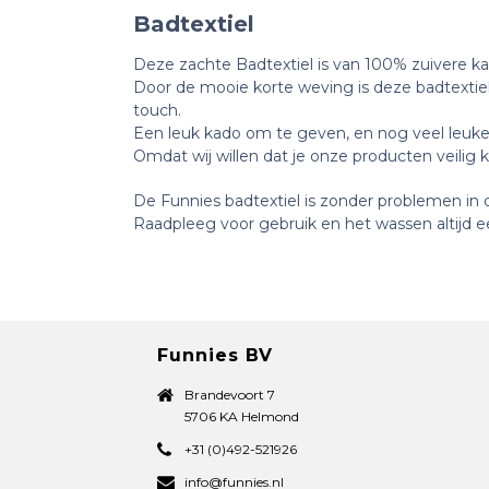
Badtextiel
Deze zachte Badtextiel is van 100% zuivere ka
Door de mooie korte weving is deze badtextie
touch.
Een leuk kado om te geven, en nog veel leuker
Omdat wij willen dat je onze producten veilig 
De Funnies badtextiel is zonder problemen i
Raadpleeg voor gebruik en het wassen altijd ee
Funnies BV
Brandevoort 7
5706 KA Helmond
+31 (0)492-521926
info@funnies.nl