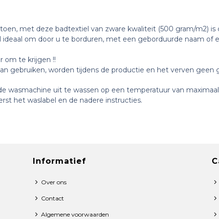
toen, met deze badtextiel van zware kwaliteit (500 gram/m2) is
l ideaal om door u te borduren, m
et een geborduurde naam of ee
 om te krijgen !!
kan gebruiken, worden tijdens de productie en het verven geen g
n de wasmachine uit te wassen op een temperatuur van maximaal
rst het waslabel en de nadere instructies.
Informatief
C
Over ons
Contact
Algemene voorwaarden