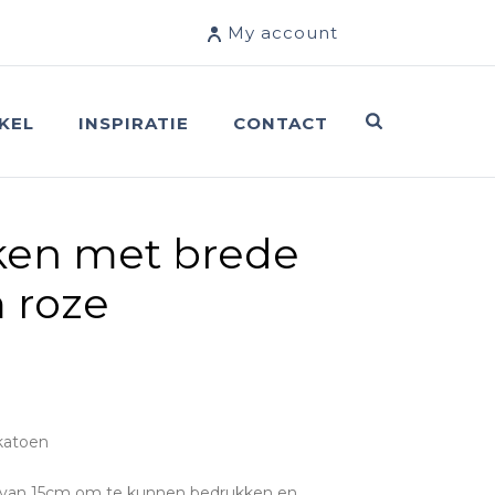
My account
KEL
INSPIRATIE
CONTACT
ken met brede
 roze
 katoen
van 15cm om te kunnen bedrukken en