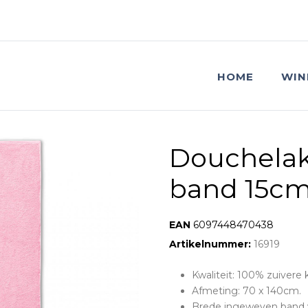
HOME
WIN
Douchela
band 15cm
EAN:
6097448470438
Artikelnummer:
16919
Kwaliteit: 100% zuivere
Afmeting: 70 x 140cm.
Brede ingeweven band 