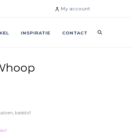
My account
KEL
INSPIRATIE
CONTACT
Whoop
katoen, badstof.
len!