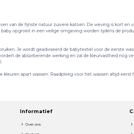
n van de fijnste natuur zuivere katoen. De weving is kort en v
 baby opgroeit in een veilige omgeving worden tijdens de produc
ruiken. Je wordt geadviseerd de babytextiel voor de eerste was
evordert de absorberende werking en zal de kleurvastheid nog v
l.
 kleuren apart wassen. Raadpleeg voor het wassen altijd eerst h
Informatief
C
Over ons