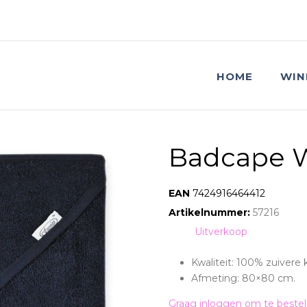
HOME
WIN
Badcape 
EAN:
7424916464412
Artikelnummer:
57216
Tag:
Uitverkoop
Kwaliteit: 100% zuivere 
Afmeting: 80×80 cm.
Graag inloggen om te bestel