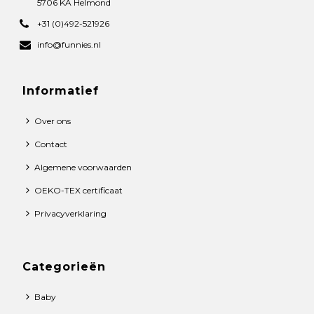
5706 KA Helmond
+31 (0)492-521926
info@funnies.nl
Informatief
Over ons
Contact
Algemene voorwaarden
OEKO-TEX certificaat
Privacyverklaring
Categorieën
Baby