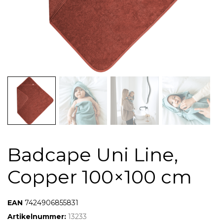
Badcape Uni Line,
Copper 100×100 cm
7424909652642
7424906855831
Artikelnummer:
13233