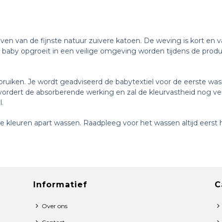
n van de fijnste natuur zuivere katoen. De weving is kort en v
 baby opgroeit in een veilige omgeving worden tijdens de produc
ruiken. Je wordt geadviseerd de babytextiel voor de eerste was
evordert de absorberende werking en zal de kleurvastheid nog v
l.
 kleuren apart wassen. Raadpleeg voor het wassen altijd eerst h
Informatief
C
Over ons