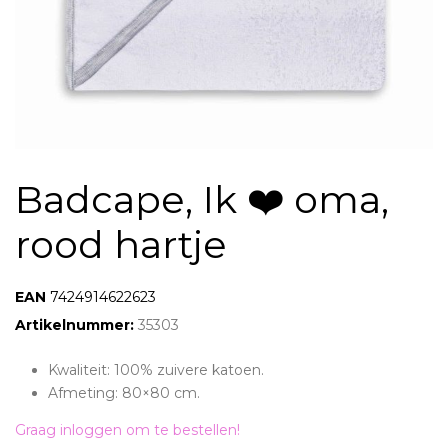
Badcape, Ik ❤️ oma,
rood hartje
EAN:
7424914622623
Artikelnummer:
35303
Kwaliteit: 100% zuivere katoen.
Afmeting: 80×80 cm.
Graag inloggen om te bestellen!