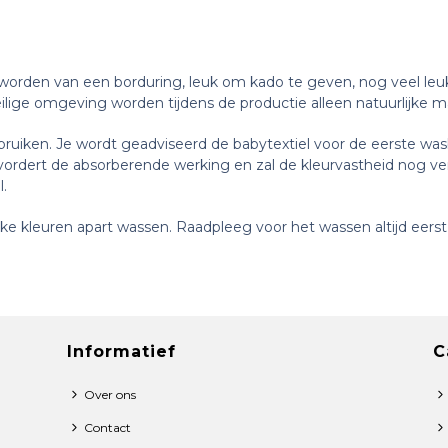
orden van een borduring, leuk om kado te geven, nog veel leuke
eilige omgeving worden tijdens de productie alleen natuurlijke m
ruiken. Je wordt geadviseerd de babytextiel voor de eerste was
evordert de absorberende werking en zal de kleurvastheid nog v
l.
e kleuren apart wassen. Raadpleeg voor het wassen altijd eerst 
Informatief
C
Over ons
Contact