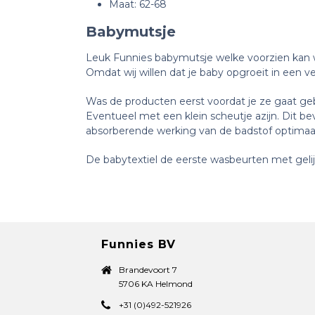
Maat: 62-68
Babymutsje
Leuk Funnies babymutsje welke voorzien kan w
Omdat wij willen dat je baby opgroeit in een v
Was de producten eerst voordat je ze gaat geb
Eventueel met een klein scheutje azijn. Dit b
absorberende werking van de badstof optimaa
De babytextiel de eerste wasbeurten met gelijk
Funnies BV
Brandevoort 7
5706 KA Helmond
+31 (0)492-521926