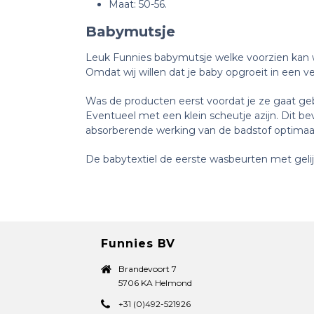
Maat: 50-56.
Babymutsje
Leuk Funnies babymutsje welke voorzien kan w
Omdat wij willen dat je baby opgroeit in een v
Was de producten eerst voordat je ze gaat geb
Eventueel met een klein scheutje azijn. Dit b
absorberende werking van de badstof optimaa
De babytextiel de eerste wasbeurten met gelijk
Funnies BV
Brandevoort 7
5706 KA Helmond
+31 (0)492-521926