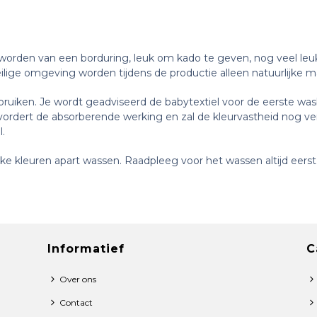
orden van een borduring, leuk om kado te geven, nog veel leuke
eilige omgeving worden tijdens de productie alleen natuurlijke m
ruiken. Je wordt geadviseerd de babytextiel voor de eerste was
evordert de absorberende werking en zal de kleurvastheid nog v
l.
e kleuren apart wassen. Raadpleeg voor het wassen altijd eerst 
Informatief
C
Over ons
Contact