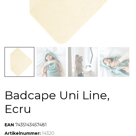
Badcape Uni Line,
Ecru
7424910019007
7435143457481
Artikelnummer:
14320