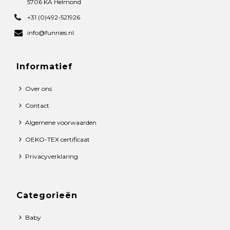
5706 KA Helmond
+31 (0)492-521926
info@funnies.nl
Informatief
Over ons
Contact
Algemene voorwaarden
OEKO-TEX certificaat
Privacyverklaring
Categorieën
Baby